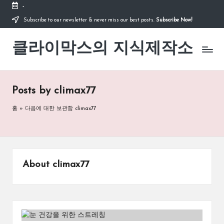
-
Subscribe to our newsletter & never miss our best posts.
Subscribe Now!
Skip
to
클라이막스의 지식제작소
content
Posts by climax77
홈
»
다음에 대한 보관함 climax77
About climax77